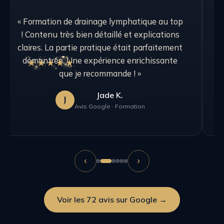
« Formation de drainage lymphatique au top
! Contenu très bien détaillé et explications
claires. La partie pratique était parfaitement
f
démontrée. Une expérience enrichissante
★★★★★
l
que je recommande ! »
Jade K.
J
Avis Google · Formation
‹
›
Voir les 72 avis sur Google →