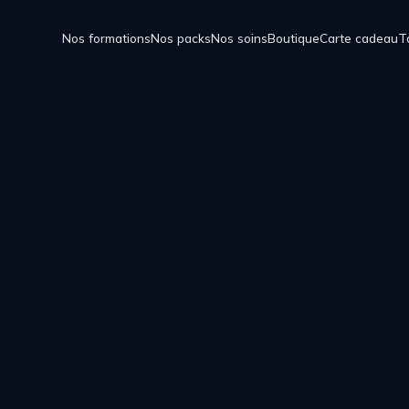
Nos formations
Nos packs
Nos soins
Boutique
Carte cadeau
T