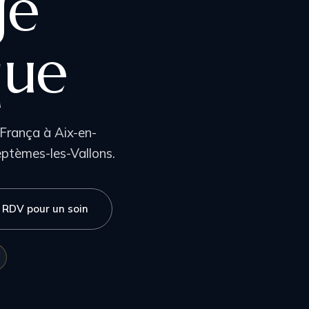
ge
que
França à Aix-en-
eptèmes-les-Vallons.
 RDV pour un soin